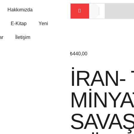
Hakkımızda
E-Kitap
Yeni
ar
İletişim
₺
440,00
İRAN-
MİNY
SAVAŞ