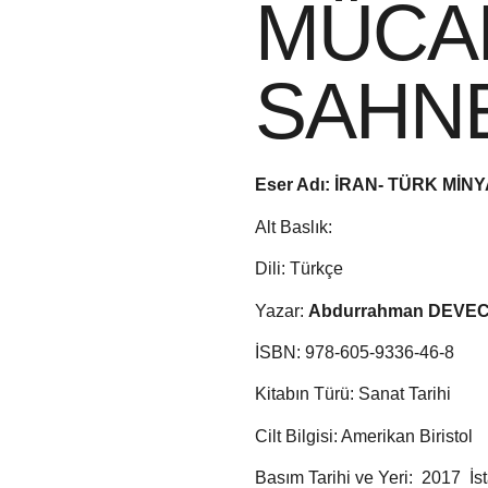
MÜCA
SAHN
Eser Adı:
İRAN- TÜRK MİN
Alt Baslık:
Dili: Türkçe
Yazar:
Abdurrahman DEVEC
İSBN: 978-605-9336-46-8
Kitabın Türü: Sanat Tarihi
Cilt Bilgisi: Amerikan Biristol
Basım Tarihi ve Yeri: 2017 İs