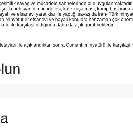
bu çeşitlilik savaş ve mücadele sahnelerinde bile uygulanmaktadı
aşı, iki pehlivanın mücadelesi, kale kuşatması, kamp baskınına v
 hayali ve efsanevi yaratıklar ile yaptığı savaş da İran- Türk mi
apılan minyatürler efsanevi ve hayali konulara her zaman çok önem
ulu ile karşılaştırıldığında daha da açık görülmektedir.
tayları ile açıklandıktan sonra Osmanlı minyatürü ile karşılaştırı
lun
a