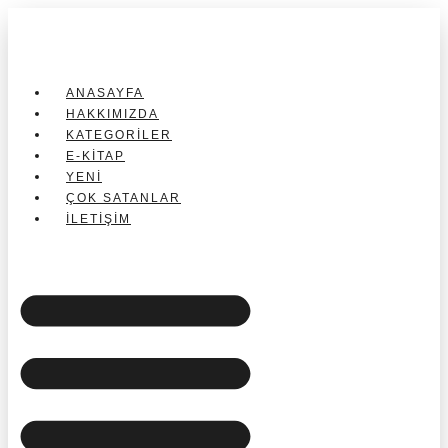
İçeriğe
atla
ANASAYFA
HAKKIMIZDA
KATEGORILER
E-KITAP
YENI
ÇOK SATANLAR
İLETIŞIM