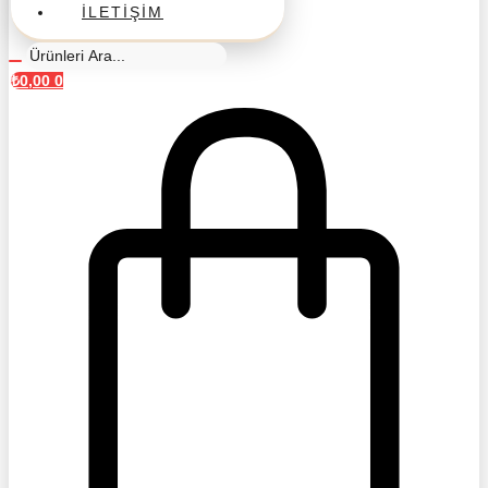
İLETIŞIM
₺
0,00
0