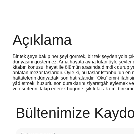
Açıklama
Bir tek şeye bakıp her şeyi görmek, bir tek şeyden yola çı
dünyasını göstermez. Ama hayata ayna tutan öyle şeyler de 
kitabın konusu, hayat ile ölümün arasında dimdik durup yaş
anlatan mezar taşlarıdır. Öyle ki, bu taşlar İstanbul’un en
hattâtelerin dünyadaki son hatıralarıdır. “Oku” emr-i ilah
yâd etmek, huzurlu son duraklarını ziyaretgâh eylemek ve 
ve eserlerini takip ederek bugüne ışık tutacak ilmi birikim
Bültenimize Kaydo