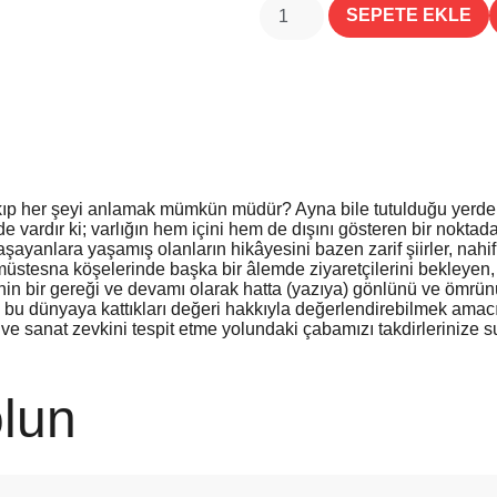
SEPETE EKLE
kıp her şeyi anlamak mümkün müdür? Ayna bile tutulduğu yerden, ya
vardır ki; varlığın hem içini hem de dışını gösteren bir noktada
ayanlara yaşamış olanların hikâyesini bazen zarif şiirler, nahif 
 müstesna köşelerinde başka bir âlemde ziyaretçilerini bekleyen, 
isinin bir gereği ve devamı olarak hatta (yazıya) gönlünü ve ömrün
bu dünyaya kattıkları değeri hakkıyla değerlendirebilmek amacıy
i ve sanat zevkini tespit etme yolundaki çabamızı takdirlerinize 
lun