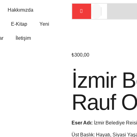
Hakkımızda
E-Kitap
Yeni
ar
İletişim
₺
300,00
İzmir B
Rauf O
Eser Adı:
İzmir Belediye Reis
Üst Baslık: Hayatı, Siyasi Ya