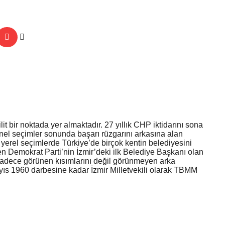
t bir noktada yer almaktadır. 27 yıllık CHP iktidarını sona
Genel seçimler sonunda başarı rüzgarını arkasına alan
n yerel seçimlerde Türkiye’de birçok kentin belediyesini
n Demokrat Parti’nin İzmir’deki ilk Belediye Başkanı olan
n sadece görünen kısımlarını değil görünmeyen arka
ayıs 1960 darbesine kadar İzmir Milletvekili olarak TBMM