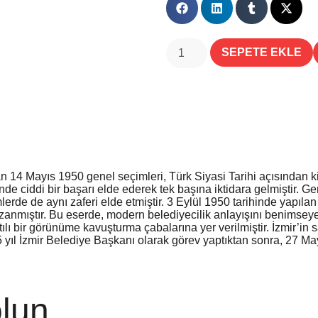
SEPETE EKLE
 14 Mayıs 1950 genel seçimleri, Türk Siyasi Tarihi açısından kili
inde ciddi bir başarı elde ederek tek başına iktidara gelmiştir. 
lerde de aynı zaferi elde etmiştir. 3 Eylül 1950 tarihinde yapıla
zanmıştır. Bu eserde, modern belediyecilik anlayışını benimseye
tılı bir görünüme kavuşturma çabalarına yer verilmiştir. İzmir’i
5 yıl İzmir Belediye Başkanı olarak görev yaptıktan sonra, 27 M
lun