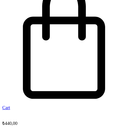
Cart
₺
440,00