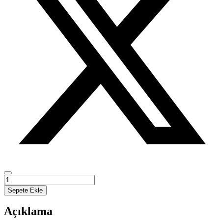
Jan
Švankmajer
Sepete Ekle
Sinemasında
Gerçeküstücü
Açıklama
adet