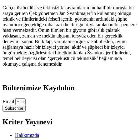
Gerçeküstücülük ve tekinsizlik kavramlarını muhalif bir duruşla bir
araya getiren Çek yönetmen Jan Švankmajer’in kullanmış olduğu
teknik ve filmlerindeki felsefi içerik, görünenin ardındaki şüphe
uyandırıcı gerçekliğe rahatsız edici bir gıcırtıyla aralanan bir pencere
hissi vermektedir. Onun filmleri bir giyotin gibi ıslık çalarak
yaklaşan, zaman ve mekân algısını tersyüz eden bir gerçeklik
deneyimi sunar. Bu kitap, var olanı sorgusuz kabul eden, uyum
sağlamaya hazır bir izleyici yerine, aktif ve şüpheci bir izleyici
öngörmekte; özgürleştirici bir etkinlik olan Švankmajer filmlerini,
temel belirleyicisi olan ‘gerçeküstücü tekinsizlik’ bağlamında
okumaya çalışma denemesidir.
Bültenimize Kaydolun
Email
Subscribe
Kriter Yayınevi
Hakkımızda