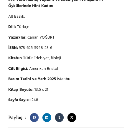
Öykülerinde Hint Kadını
Alt Baslık:
Dili:
Türkçe
Yazar/lar:
Canan YOĞURT
İSBN:
978-625-5948-23-6
Kitabın Türü:
Edebiyat, filoloji
Cilt Bilgisi:
Amerikan Bristol
Basım Tarihi ve Yeri: 2025
İstanbul
Kitap Boyutu:
13,5 x 21
Sayfa Sayısı:
248
Paylaş: :