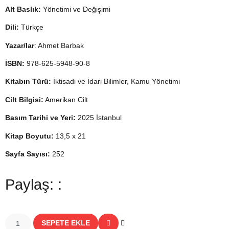
Alt Baslık:
Yönetimi ve Değişimi
Dili:
Türkçe
Yazar/lar
: Ahmet Barbak
İSBN:
978-625-5948-90-8
Kitabın Türü:
İktisadi ve İdari Bilimler, Kamu Yönetimi
Cilt Bilgisi:
Amerikan Cilt
Basım Tarihi ve Yeri:
2025 İstanbul
Kitap Boyutu:
13,5 x 21
Sayfa Sayısı:
252
Paylaş: :
SEPETE EKLE