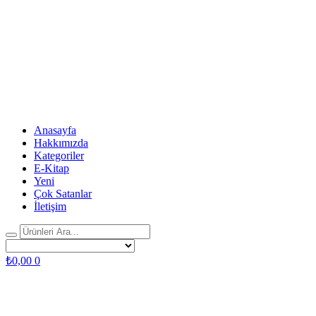
Anasayfa
Hakkımızda
Kategoriler
E-Kitap
Yeni
Çok Satanlar
İletişim
₺
0,00
0