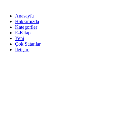
İçeriğe
atla
Anasayfa
Hakkımızda
Kategoriler
E-Kitap
Yeni
Çok Satanlar
İletişim