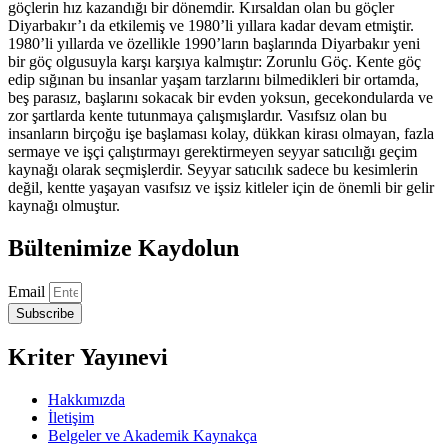
göçlerin hız kazandığı bir dönemdir. Kırsaldan olan bu göçler
Diyarbakır’ı da etkilemiş ve 1980’li yıllara kadar devam etmiştir.
1980’li yıllarda ve özellikle 1990’ların başlarında Diyarbakır yeni
bir göç olgusuyla karşı karşıya kalmıştır: Zorunlu Göç. Kente göç
edip sığınan bu insanlar yaşam tarzlarını bilmedikleri bir ortamda,
beş parasız, başlarını sokacak bir evden yoksun, gecekondularda ve
zor şartlarda kente tutunmaya çalışmışlardır. Vasıfsız olan bu
insanların birçoğu işe başlaması kolay, dükkan kirası olmayan, fazla
sermaye ve işçi çalıştırmayı gerektirmeyen seyyar satıcılığı geçim
kaynağı olarak seçmişlerdir. Seyyar satıcılık sadece bu kesimlerin
değil, kentte yaşayan vasıfsız ve işsiz kitleler için de önemli bir gelir
kaynağı olmuştur.
Bültenimize Kaydolun
Email
Subscribe
Kriter Yayınevi
Hakkımızda
İletişim
Belgeler ve Akademik Kaynakça