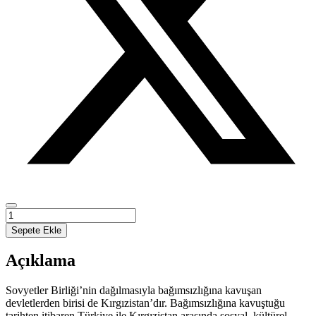
KIRGIZ
ÇOCUK
Sepete Ekle
EDEBİYATI
adet
Açıklama
Sovyetler Birliği’nin dağılmasıyla bağımsızlığına kavuşan
devletlerden birisi de Kırgızistan’dır. Bağımsızlığına kavuştuğu
tarihten itibaren Türkiye ile Kırgızistan arasında sosyal, kültürel,