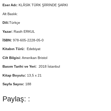
Eser Adı:
KLÂSİK TÜRK ŞİİRİNDE ŞARKI
Alt Baslık:
Dili:
Türkçe
Yazar:
Rasih ERKUL
İSBN:
978-605-2228-05-0
Kitabın Türü:
Edebiyat
Cilt Bilgisi:
Amerikan Bristol
Basım Tarihi ve Yeri:
2018 İstanbul
Kitap Boyutu:
13,5 x 21
Sayfa Sayısı:
188
Paylaş: :