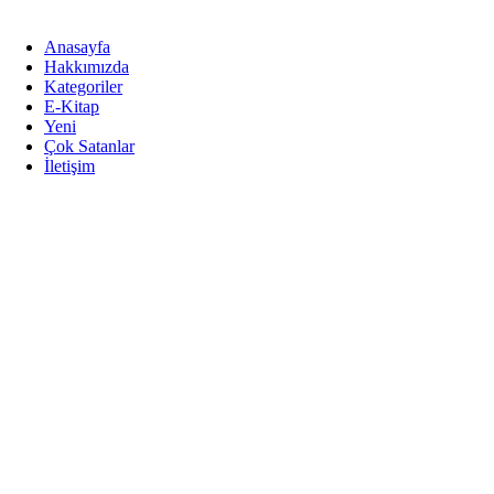
İçeriğe
atla
Anasayfa
Hakkımızda
Kategoriler
E-Kitap
Yeni
Çok Satanlar
İletişim