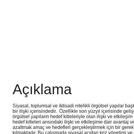
Açıklama
Siyasal, toplumsal ve iktisadi nitelikli örgütsel yapılar b
bir ilişki içerisindedir. Özellikle son yüzyıl içerisinde ge
örgütsel yapıların hedef kitleleriyle olan ilişki ve etkile
hedef kitleleri arısındaki ilişki ve etkileşime dair avantaj
azaltmak amaç ve hedefleri gerçekleştirmek için bir gerekli
kılmaktadır. Bu çalışmada siyasal açıdan kriz yönetimi ve