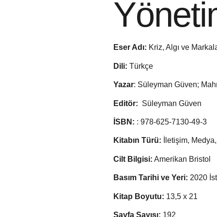
Yöneti
Eser Adı:
Kriz, Algı ve Marka
Dili:
Türkçe
Yazar
: Süleyman Güven; Mah
Editör:
Süleyman Güven
İSBN:
: 978-625-7130-49-3
Kitabın Türü:
İletişim, Medya,
Cilt Bilgisi:
Amerikan Bristol
Basım Tarihi ve Yeri:
2020 İs
Kitap Boyutu:
13,5 x 21
Sayfa Sayısı:
192