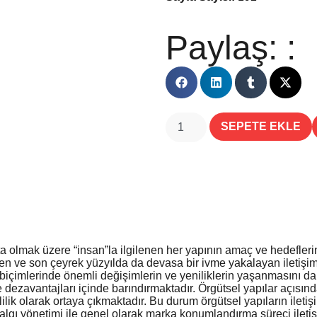
Paylaş: :
SEPETE EKLE
aşta olmak üzere “insan”la ilgilenen her yapının amaç ve hedefleri
lişen ve son çeyrek yüzyılda da devasa bir ivme yakalayan iletişim
şim biçimlerinde önemli değişimlerin ve yeniliklerin yaşanmasını d
 ve dezavantajları içinde barındırmaktadır. Örgütsel yapılar açısı
lik olarak ortaya çıkmaktadır. Bu durum örgütsel yapıların iletişi
 algı yönetimi ile genel olarak marka konumlandırma süreci ileti