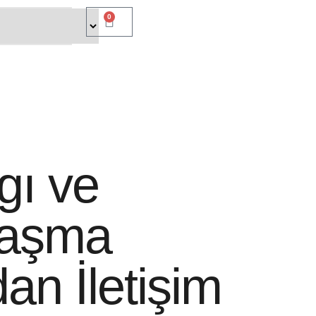
0
lgı ve
laşma
an İletişim