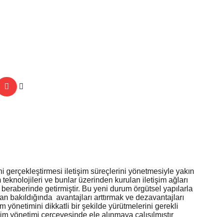
ni gerçekleştirmesi iletişim süreçlerini yönetmesiyle yakın
 teknolojileri ve bunlar üzerinden kurulan iletişim ağları
a beraberinde getirmiştir. Bu yeni durum örgütsel yapılarla
ndan bakıldığında avantajları arttırmak ve dezavantajları
m yönetimini dikkatli bir şekilde yürütmelerini gerekli
şim yönetimi çerçevesinde ele alınmaya çalışılmıştır