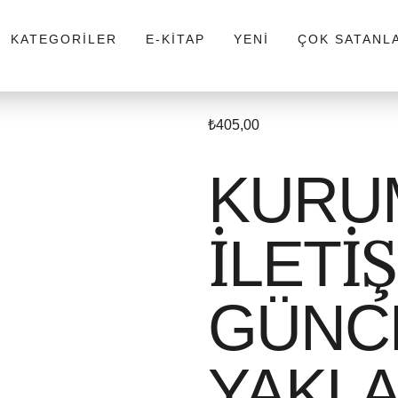
KATEGORILER
E-KITAP
YENI
ÇOK SATANL
₺
405,00
KURU
İLETİ
GÜNC
YAKLA