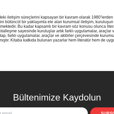
ki iletişim süreçlerini kapsayan bir kavram olarak 1980’lerden i
 bütüncül bir yaklaşımla ele alan kurumsal iletişim, kuruluşun h
netmektedir. Bu kadar kapsamlı bir kavram söz konusu olunca liter
italleşme sayesinde kuruluşlar artık farklı uygulamalar, araçlar ve
 kitap, farklı uygulamalar, araçlar ve aktörler çerçevesinde kuru
anmıştır. Kitaba katkıda bulunan yazarlar hem literatür hem de uyg
Bültenimize Kaydolun
SUBS