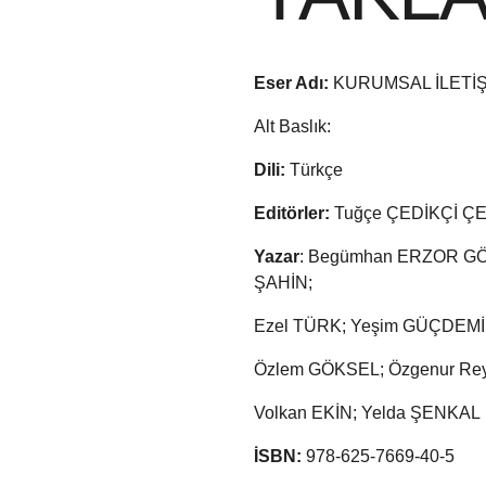
Eser Adı:
KURUMSAL İLETİ
Alt Baslık:
Dili:
Türkçe
Editörler:
Tuğçe ÇEDİKÇİ ÇE
Yazar
: Begümhan ERZOR GÖ
ŞAHİN;
Ezel TÜRK; Yeşim GÜÇDEMİR;
Özlem GÖKSEL; Özgenur Re
Volkan EKİN; Yelda ŞENKAL
İSBN:
978-625-7669-40-5