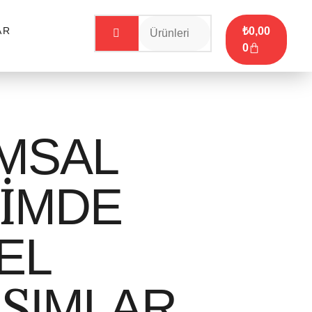
AR
₺
0,00
0
MSAL
ŞİMDE
EL
ŞIMLAR