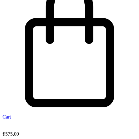
Cart
₺
575,00