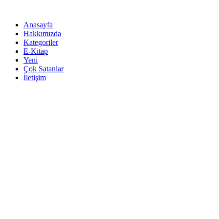
İçeriğe
atla
Anasayfa
Hakkımızda
Kategoriler
E-Kitap
Yeni
Çok Satanlar
İletişim