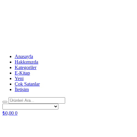
Anasayfa
Hakkımızda
Kategoriler
E-Kitap
Yeni
Çok Satanlar
İletişim
₺
0,00
0