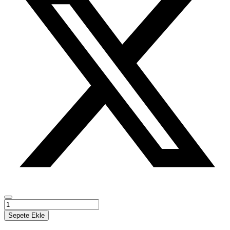
MİLLİ
MÜCADELE
Sepete Ekle
DÖNEMİNDE