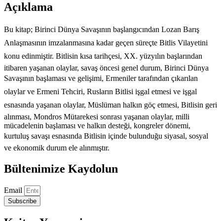
Açıklama
BİTLİS
adet
Bu kitap; Birinci Dünya Savaşının başlangıcından Lozan Barış
Anlaşmasının imzalanmasına kadar geçen süreçte Bitlis Vilayetini
konu edinmiştir. Bitlisin kısa tarihçesi, XX. yüzyılın başlarından
itibaren yaşanan olaylar, savaş öncesi genel durum, Birinci Dünya
Savaşının başlaması ve gelişimi, Ermeniler tarafından çıkarılan
olaylar ve Ermeni Tehciri, Rusların Bitlisi işgal etmesi ve işgal
esnasında yaşanan olaylar, Müslüman halkın göç etmesi, Bitlisin geri
alınması, Mondros Mütarekesi sonrası yaşanan olaylar, milli
mücadelenin başlaması ve halkın desteği, kongreler dönemi,
kurtuluş savaşı esnasında Bitlisin içinde bulunduğu siyasal, sosyal
ve ekonomik durum ele alınmıştır.
Bültenimize Kaydolun
Email
Subscribe