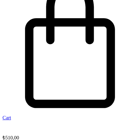
Cart
₺
510,00