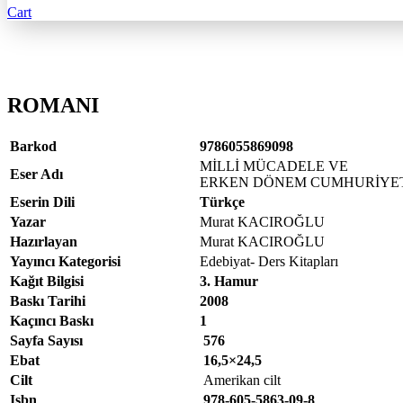
Cart
ROMANI
Barkod
9786055869098
MİLLİ MÜCADELE VE
Eser Adı
ERKEN DÖNEM CUMHURİYE
Eserin Dili
Türkçe
Yazar
Murat KACIROĞLU
Hazırlayan
Murat KACIROĞLU
Yayıncı Kategorisi
Edebiyat- Ders Kitapları
Kağıt Bilgisi
3. Hamur
Baskı Tarihi
2008
Kaçıncı Baskı
1
Sayfa Sayısı
576
Ebat
16,5×24,5
Cilt
Amerikan cilt
Isbn
978-605-5863-09-8