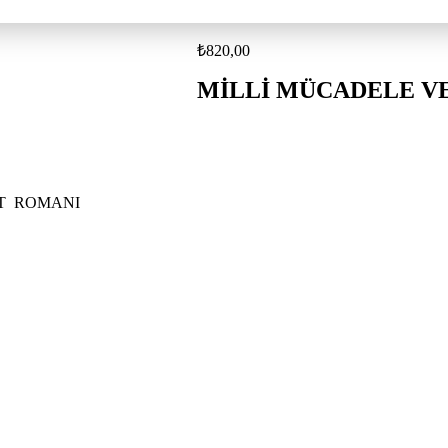
₺
820,00
MİLLİ MÜCADELE V
T ROMANI