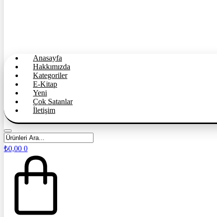
Anasayfa
Hakkımızda
Kategoriler
E-Kitap
Yeni
Çok Satanlar
İletişim
₺
0,00
0