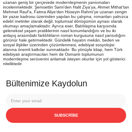
uzanan geniş bir çerçevede modernleşmenin yansımaları
incelenmektedir. Şemsettin Sami’den Halit Ziya’ya, Ahmet Mithat’tan
Mehmet Rauf’a, Fatma Aliye’den Hüseyin Rahmi’ye uzanan zengin
bir yazar kadrosu üzerinden yapılan bu çalışma, romanları yalnızca
edebî metinler olarak değil, toplumsal dönüşümün aynası olarak
okumayı amaçlamaktadır. Ayrıca eser, Batılılaşma karşısında
geleneksel yaşam pratiklerinin nasıl konumlandığını ve bu iki
anlayış arasındaki farklılıkların roman kurgusuna nasıl yansıdığını
görünür hale getirmektedir. Gündelik hayatın mekân, beden ve
sosyal ilişkiler üzerinden çözümlenmesi, edebiyat sosyolojisi
alanına önemli katkılar sunmaktadır. Bu yönüyle kitap, hem Türk
edebiyatı araştırmacıları hem de Osmanlı toplumunun
modernleşme serüvenini anlamak isteyen okurlar için yol gösterici
niteliktedir.
Bültenimize Kaydolun
SUBSCRIBE