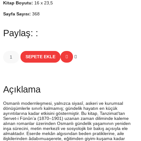
Kitap Boyutu:
16 x 23,5
Sayfa Sayısı:
368
Paylaş: :
SEPETE EKLE
Açıklama
Osmanlı modernleşmesi, yalnızca siyasî, askeri ve kurumsal
dönüşümlerle sınırlı kalmamış; gündelik hayatın en küçük
ayrıntılarına kadar etkisini göstermiştir. Bu kitap, Tanzimat’tan
Servet-i Fünûn’a (1870–1901) uzanan zaman diliminde kaleme
alınan romanlar üzerinden Osmanlı gündelik yaşamının yeniden
inşa sürecini, metin merkezli ve sosyolojik bir bakış açısıyla ele
almaktadır. Eserde mekân algısından beden pratiklerine, aile
ilişkilerinden âdabımuaşerete, eğitimden giyim-kuşama kadar