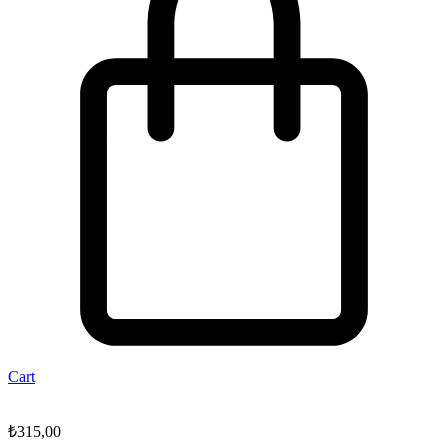
Cart
₺
315,00