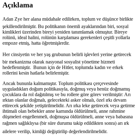
Yaşam
Açıklama
ve
Alman
Yazını
Adan Zye her alana müdahale edilirken, toplum ve düşünce birlikte
adet
şekillendirilmiştir. Bu politikanın önemli ayaklarından biri, sosyal
kimlikleri üzerinden bireyi yeniden tanımlamak olmuştur. Bireye
rolünü, ideal halini, rolünün karşılaması gerekenleri çeşitli yollarla
empoze etmiş, hatta öğretmişlerdir.
Her cinsiyetin ve her yaş grubunun belirli işlevleri yerine getirecek
bir mekanizma olarak nasyonal sosyalist yönetime hizmeti
hedeflenmiştir. Bunun için de Hitler, toplumda kadın ve erkek
rollerini kesin hatlarla belirlemiştir.
Ancak bununla kalmamıştır. Toplum politikası çerçevesinde
uyguladıkları doğum politikasıyla, doğmuş veya henüz doğmamış
çocuklara da rol dağıtılmış ve bu rollere göre görev verilmiştir: Arı
ırktan olanlar doğmalı, gelecekteki asker olmalı, özel ırkı devam
ettirecek şekilde yetiştirilmelidir. Arı ırka leke getirecek veya getirme
ihtimali olan bebekler anne karnında öldürülmeli, anne rahmine
düşmeleri engellenmeli, doğmuşsa öldürülmeli, anne veya babasına
rağmen sağlıklıysa (bir süre durumu takip edildikten sonra) arı ırk
ailelere verilip, kimliği değiştirilip değerlendirilmelidir.