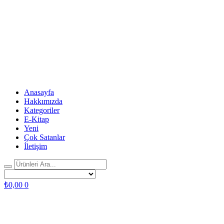
Anasayfa
Hakkımızda
Kategoriler
E-Kitap
Yeni
Çok Satanlar
İletişim
₺
0,00
0