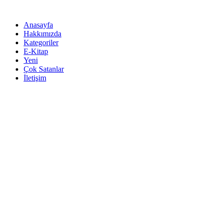
İçeriğe
atla
Anasayfa
Hakkımızda
Kategoriler
E-Kitap
Yeni
Çok Satanlar
İletişim