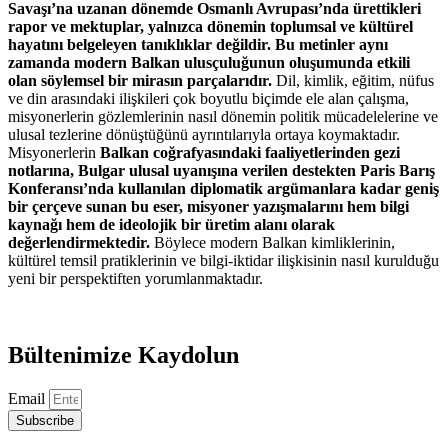
Savaşı’na uzanan dönemde Osmanlı Avrupası’nda ürettikleri
rapor ve mektuplar, yalnızca dönemin toplumsal ve kültürel
hayatını belgeleyen tanıklıklar değildir. Bu metinler aynı
zamanda modern Balkan ulusçuluğunun oluşumunda etkili
olan söylemsel bir mirasın parçalarıdır.
Dil, kimlik, eğitim, nüfus
ve din arasındaki ilişkileri çok boyutlu biçimde ele alan çalışma,
misyonerlerin gözlemlerinin nasıl dönemin politik mücadelelerine ve
ulusal tezlerine dönüştüğünü ayrıntılarıyla ortaya koymaktadır.
Misyonerlerin
Balkan coğrafyasındaki faaliyetlerinden gezi
notlarına, Bulgar ulusal uyanışına verilen destekten Paris Barış
Konferansı’nda kullanılan diplomatik argümanlara kadar geniş
bir çerçeve sunan bu eser, misyoner yazışmalarını hem bilgi
kaynağı hem de ideolojik bir üretim alanı olarak
değerlendirmektedir.
Böylece modern Balkan kimliklerinin,
kültürel temsil pratiklerinin ve bilgi-iktidar ilişkisinin nasıl kurulduğu
yeni bir perspektiften yorumlanmaktadır.
Bültenimize Kaydolun
Email
Subscribe