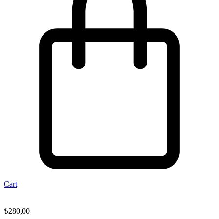
Cart
₺
280,00