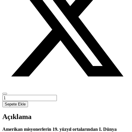
Osmanlı
Balkan
Sepete Ekle
Şehirlerinde
Bulgar
Açıklama
Kimliği
adet
Amerikan misyonerlerin 19. yüzyıl ortalarından I. Dünya