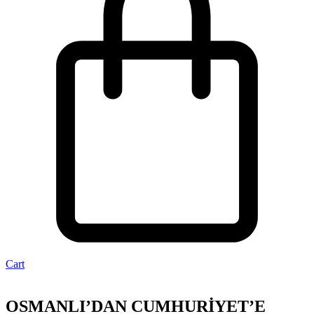
Cart
OSMANLI’DAN CUMHURİYET’E