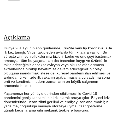
Açıklama
Dünya 2019 yılının son günlerinde, Çin2de yeni tip koronavirüs ile
ilk kez tanıştı. Virüs, takip eden aylarda tüm kıtalara yayıldı. Bu
süreçte zihinsel reflekslerimiz bizleri -korku ve endişeyi bastırmak
amacıyla- tüm bu yaşananları dış basından kaygı ve üzüntü ile
takip edeceğimiz ancak televizyon veya akıllı telefonlarımızın
ekranlarında bırakıp hayatımıza devam edeceğimiz bir olay
olduğuna inandırmak istese de; küresel pandemi ilan edilmesi ve
ardından ülkemizde ilk vakanın açıklanmasıyla bu yadsıma sona
erdi ve kendimizi modern zamanların en büyük salgınının
ortasında bulduk.
Yaşamımızı her yönüyle derinden etkilemesi ile Covid-19
pandemisi geniş kapsamlı bir kriz olarak ortaya çıktı. Böylesi kriz
dönemlerinde, insan zihni gerilimi ve endişeyi sonlandırmak için
yadsıma, çoğunluğa ve/veya otoriteye uyma, itaat gösterme,
günah keçisi arama gibi mekanik tepkilere başvurur.