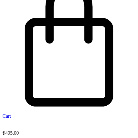
Cart
₺
495,00