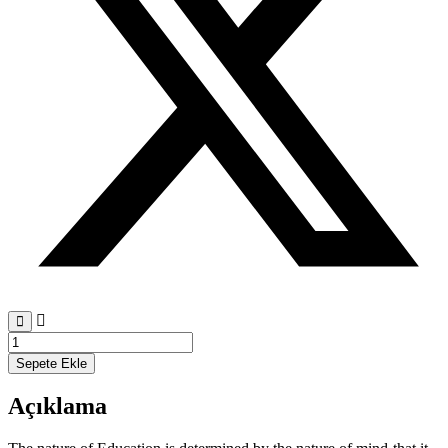
PEDAGOGICS
AS
Sepete Ekle
A
SYSTEM
Açıklama
adet