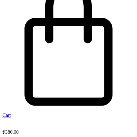
Cart
₺
380,00