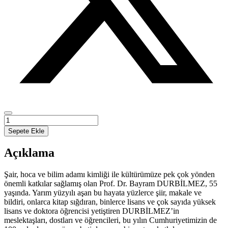
Prof.
Dr.
Sepete Ekle
Bayram
Durbilmez'e
Açıklama
Armağan
-55.
Yaş
Şair, hoca ve bilim adamı kimliği ile kültürümüze pek çok yönden
Anısına-
önemli katkılar sağlamış olan Prof. Dr. Bayram DURBİLMEZ, 55
Cilt
yaşında. Yarım yüzyılı aşan bu hayata yüzlerce şiir, makale ve
I
bildiri, onlarca kitap sığdıran, binlerce lisans ve çok sayıda yüksek
adet
lisans ve doktora öğrencisi yetiştiren DURBİLMEZ’in
meslektaşları, dostları ve öğrencileri, bu yılın Cumhuriyetimizin de