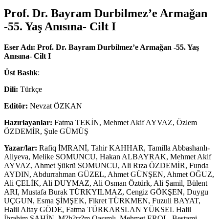
Prof. Dr. Bayram Durbilmez’e Armağan
-55. Yaş Anısına- Cilt I
Eser Adı: Prof. Dr. Bayram Durbilmez’e Armağan -55. Yaş
Anısına- Cilt I
Üst Baslık
:
Dili:
Türkçe
Editör:
Nevzat ÖZKAN
Hazırlayanlar:
Fatma TEKİN, Mehmet Akif AYVAZ, Özlem
ÖZDEMİR, Şule GÜMÜŞ
Yazar/lar:
Rafiq İMRANİ, Tahir KAHHAR, Tamilla Abbashanlı-
Aliyeva, Melike SOMUNCU, Hakan ALBAYRAK, Mehmet Akif
AYVAZ, Ahmet Şükrü SOMUNCU, Ali Rıza ÖZDEMİR, Funda
AYDIN, Abdurrahman GÜZEL, Ahmet GÜNŞEN, Ahmet OĞUZ,
Ali ÇELİK, Ali DUYMAZ, Ali Osman Öztürk, Ali Şamil, Bülent
ARI, Mustafa Burak TÜRKYILMAZ, Cengiz GÖKŞEN, Duygu
UÇGUN, Esma ŞİMŞEK, Fikret TÜRKMEN, Fuzuli BAYAT,
Halil Altay GÖDE, Fatma TÜRKARSLAN YÜKSEL Halil
İbrahim ŞAHİN, M?h?rr?m Qasımlı, Mehmet EROL, Bestami