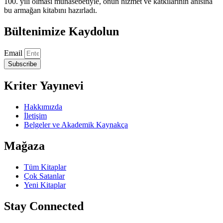
100. yılı olması münasebetiyle, onun hizmet ve katkılarının anısına
bu armağan kitabını hazırladı.
Bültenimize Kaydolun
Email
Subscribe
Kriter Yayınevi
Hakkımızda
İletişim
Belgeler ve Akademik Kaynakça
Mağaza
Tüm Kitaplar
Çok Satanlar
Yeni Kitaplar
Stay Connected