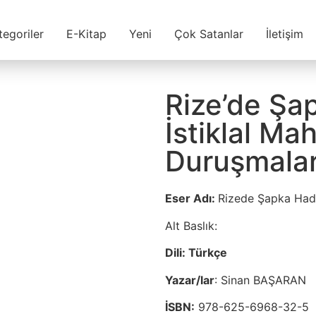
tegoriler
E-Kitap
Yeni
Çok Satanlar
İletişim
Rize’de Şa
İstiklal M
Duruşmalar
Eser Adı:
Rizede Şapka Had
Alt Baslık:
Dili: Türkçe
Yazar/lar
: Sinan BAŞARAN
İSBN:
978-625-6968-32-5