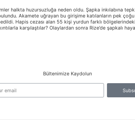
rimler halkta huzursuzluğa neden oldu. Şapka inkılabına tep
bulundu. Akamete uğrayan bu girişime katılanların pek çoğu
dildi. Hapis cezası alan 55 kişi yurdun farklı bölgelerindeki
kıntılarla karşılaştılar? Olaylardan sonra Rize’de şapkalı h
Bültenimize Kaydolun
Subs