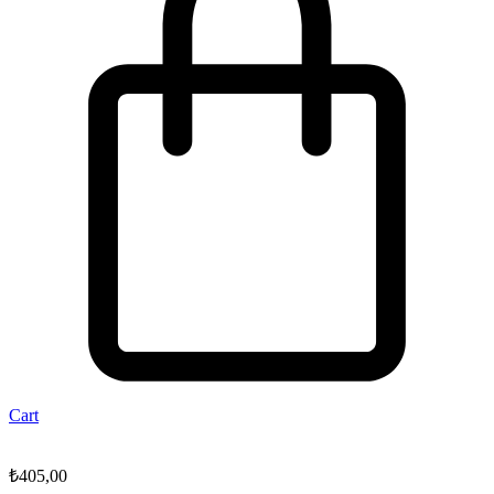
Cart
₺
405,00