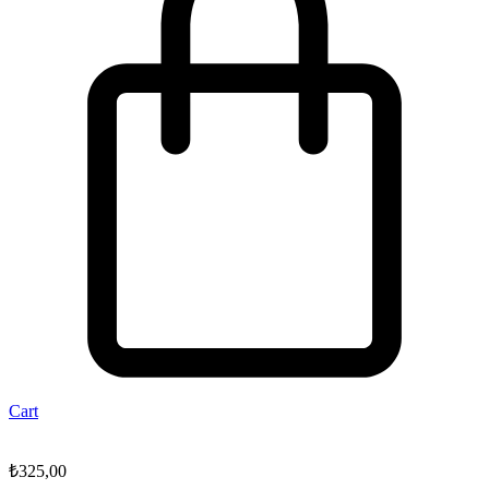
Cart
₺
325,00