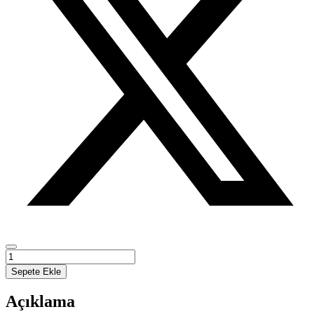
SAFİYE
CAN'DA
Sepete Ekle
POETİK
YAKLAŞIMLAR
Açıklama
adet