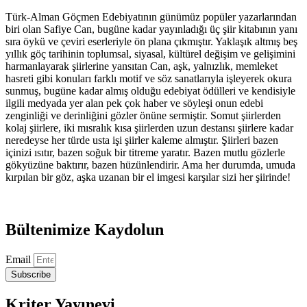
Türk-Alman Göçmen Edebiyatının günümüz popüler yazarlarından
biri olan Safiye Can, bugüne kadar yayınladığı üç şiir kitabının yanı
sıra öykü ve çeviri eserleriyle ön plana çıkmıştır. Yaklaşık altmış beş
yıllık göç tarihinin toplumsal, siyasal, kültürel değişim ve gelişimini
harmanlayarak şiirlerine yansıtan Can, aşk, yalnızlık, memleket
hasreti gibi konuları farklı motif ve söz sanatlarıyla işleyerek okura
sunmuş, bugüne kadar almış olduğu edebiyat ödülleri ve kendisiyle
ilgili medyada yer alan pek çok haber ve söyleşi onun edebi
zenginliği ve derinliğini gözler önüne sermiştir. Somut şiirlerden
kolaj şiirlere, iki mısralık kısa şiirlerden uzun destansı şiirlere kadar
neredeyse her türde usta işi şiirler kaleme almıştır. Şiirleri bazen
içinizi ısıtır, bazen soğuk bir titreme yaratır. Bazen mutlu gözlerle
gökyüzüne baktırır, bazen hüzünlendirir. Ama her durumda, umuda
kırpılan bir göz, aşka uzanan bir el imgesi karşılar sizi her şiirinde!
Bültenimize Kaydolun
Email
Subscribe
Kriter Yayınevi