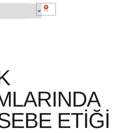
0
K
MLARINDA
EBE ETİĞİ