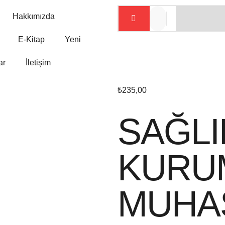
Hakkımızda
E-Kitap
Yeni
ar
İletişim
₺
235,00
SAĞLI
KURU
MUHAS