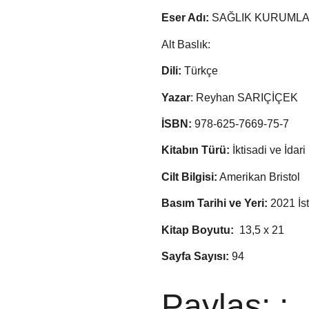
Eser Adı:
SAĞLIK KURUMLA
Alt Baslık:
Dili:
Türkçe
Yazar
: Reyhan SARIÇİÇEK
İSBN:
978-625-7669-75-7
Kitabın Türü:
İktisadi ve İdar
Cilt Bilgisi:
Amerikan Bristol
Basım Tarihi ve Yeri:
2021 İs
Kitap Boyutu:
13,5 x 21
Sayfa Sayısı:
94
Paylaş: :