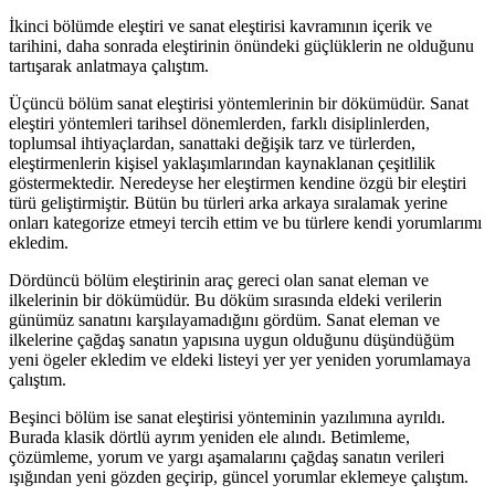
İkinci bölümde eleştiri ve sanat eleştirisi kavramının içerik ve
tarihini, daha sonrada eleştirinin önündeki güçlüklerin ne olduğunu
tartışarak anlatmaya çalıştım.
Üçüncü bölüm sanat eleştirisi yöntemlerinin bir dökümüdür. Sanat
eleştiri yöntemleri tarihsel dönemlerden, farklı disiplinlerden,
toplumsal ihtiyaçlardan, sanattaki değişik tarz ve türlerden,
eleştirmenlerin kişisel yaklaşımlarından kaynaklanan çeşitlilik
göstermektedir. Neredeyse her eleştirmen kendine özgü bir eleştiri
türü geliştirmiştir. Bütün bu türleri arka arkaya sıralamak yerine
onları kategorize etmeyi tercih ettim ve bu türlere kendi yorumlarımı
ekledim.
Dördüncü bölüm eleştirinin araç gereci olan sanat eleman ve
ilkelerinin bir dökümüdür. Bu döküm sırasında eldeki verilerin
günümüz sanatını karşılayamadığını gördüm. Sanat eleman ve
ilkelerine çağdaş sanatın yapısına uygun olduğunu düşündüğüm
yeni ögeler ekledim ve eldeki listeyi yer yer yeniden yorumlamaya
çalıştım.
Beşinci bölüm ise sanat eleştirisi yönteminin yazılımına ayrıldı.
Burada klasik dörtlü ayrım yeniden ele alındı. Betimleme,
çözümleme, yorum ve yargı aşamalarını çağdaş sanatın verileri
ışığından yeni gözden geçirip, güncel yorumlar eklemeye çalıştım.