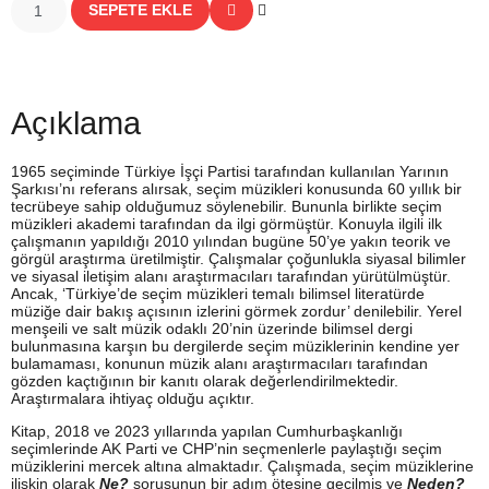
SEPETE EKLE
Açıklama
1965 seçiminde Türkiye İşçi Partisi tarafından kullanılan Yarının
Şarkısı’nı referans alırsak, seçim müzikleri konusunda 60 yıllık bir
tecrübeye sahip olduğumuz söylenebilir. Bununla birlikte seçim
müzikleri akademi tarafından da ilgi görmüştür. Konuyla ilgili ilk
çalışmanın yapıldığı 2010 yılından bugüne 50’ye yakın teorik ve
görgül araştırma üretilmiştir. Çalışmalar çoğunlukla siyasal bilimler
ve siyasal iletişim alanı araştırmacıları tarafından yürütülmüştür.
Ancak, ‘Türkiye’de seçim müzikleri temalı bilimsel literatürde
müziğe dair bakış açısının izlerini görmek zordur’ denilebilir. Yerel
menşeili ve salt müzik odaklı 20’nin üzerinde bilimsel dergi
bulunmasına karşın bu dergilerde seçim müziklerinin kendine yer
bulamaması, konunun müzik alanı araştırmacıları tarafından
gözden kaçtığının bir kanıtı olarak değerlendirilmektedir.
Araştırmalara ihtiyaç olduğu açıktır.
Kitap, 2018 ve 2023 yıllarında yapılan Cumhurbaşkanlığı
seçimlerinde AK Parti ve CHP’nin seçmenlerle paylaştığı seçim
müziklerini mercek altına almaktadır. Çalışmada, seçim müziklerine
ilişkin olarak
Ne?
sorusunun bir adım ötesine geçilmiş ve
Neden?