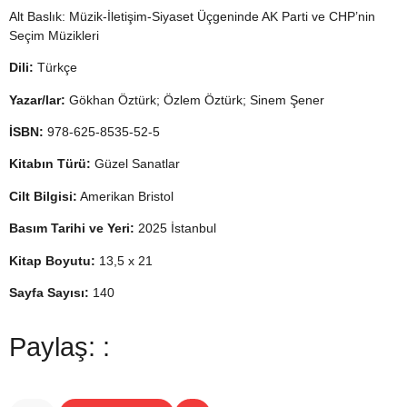
Alt Baslık: Müzik-İletişim-Siyaset Üçgeninde AK Parti ve CHP’nin
Seçim Müzikleri
Dili:
Türkçe
Yazar/lar:
Gökhan Öztürk; Özlem Öztürk; Sinem Şener
İSBN:
978-625-8535-52-5
Kitabın Türü:
Güzel Sanatlar
Cilt Bilgisi:
Amerikan Bristol
Basım Tarihi ve Yeri:
2025 İstanbul
Kitap Boyutu:
13,5 x 21
Sayfa Sayısı:
140
Paylaş: :