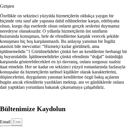
Girişten
Özellikle on sekizinci yüzyılda hizmetçilerin oldukça yaygın bir
biçimde orta sınıf aile yapısına dahil edilmelerine karşın, edebiyatta
olsun, kurgu dışı eserlerde olsun onların gerçek seslerini duymamız
neredeyse olanaksızdır. O yıllarda hizmetçilerin üst sınıfların
huzurunda konuşması, hele de efendilerine karşılık verecek şekilde
konuşması hiç hoş karşılanmazdı. Bu anlayışı yansıtan bir İngiliz
atasözü bile mevcuttur: “Hizmetçi kızlar görülmeli, ama
işitilmemelidir.”1 Görülmelidirler çünkü her an kendilerine herhangi bir
iş buyurulabilir. İşitilmemelidirler çünkü efendinin “doğal” üstünlüğü
karşısında gösterebilecekleri en iyi davranış, onlara sorgusuz sualsiz
itaat etmektir. Her ne kadar on sekizinci yüzyıl romanlarında fazlasıyla
konuşsalar da hizmetçilerin tarihsel kişilikler olarak karakterlerini,
düşüncelerini, duygularını yansıtan kendilerine özgü bakış açılarını
bugün ancak efendilerin yazdıkları mektup, anı ve günlüklerde onlara
dair yaptıkları yorumlara bakarak çıkarsamaya çalışabiliriz.
Bültenimize Kaydolun
Email