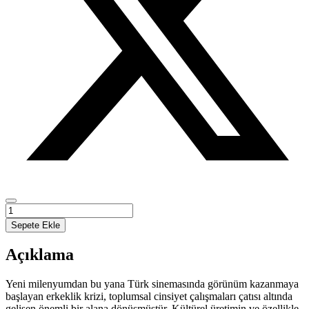
Sinema
ve
Sepete Ekle
Erkeklik
adet
Açıklama
Yeni milenyumdan bu yana Türk sinemasında görünüm kazanmaya
başlayan erkeklik krizi, toplumsal cinsiyet çalışmaları çatısı altında
gelişen önemli bir alana dönüşmüştür. Kültürel üretimin ve özellikle