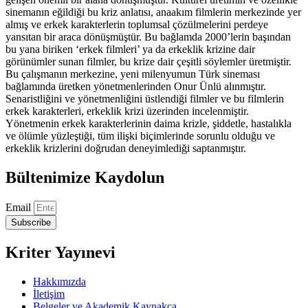
sinemanın eğildiği bu kriz anlatısı, anaakım filmlerin merkezinde yer
almış ve erkek karakterlerin toplumsal çözülmelerini perdeye
yansıtan bir araca dönüşmüştür. Bu bağlamda 2000’lerin başından
bu yana biriken ‘erkek filmleri’ ya da erkeklik krizine dair
görünümler sunan filmler, bu krize dair çeşitli söylemler üretmiştir.
Bu çalışmanın merkezine, yeni milenyumun Türk sineması
bağlamında üretken yönetmenlerinden Onur Ünlü alınmıştır.
Senaristliğini ve yönetmenliğini üstlendiği filmler ve bu filmlerin
erkek karakterleri, erkeklik krizi üzerinden incelenmiştir.
Yönetmenin erkek karakterlerinin daima krizle, şiddetle, hastalıkla
ve ölümle yüzleştiği, tüm ilişki biçimlerinde sorunlu olduğu ve
erkeklik krizlerini doğrudan deneyimlediği saptanmıştır.
Bültenimize Kaydolun
Email
Subscribe
Kriter Yayınevi
Hakkımızda
İletişim
Belgeler ve Akademik Kaynakça