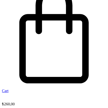
Cart
₺
260,00