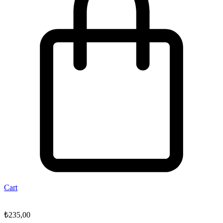
Cart
₺
235,00