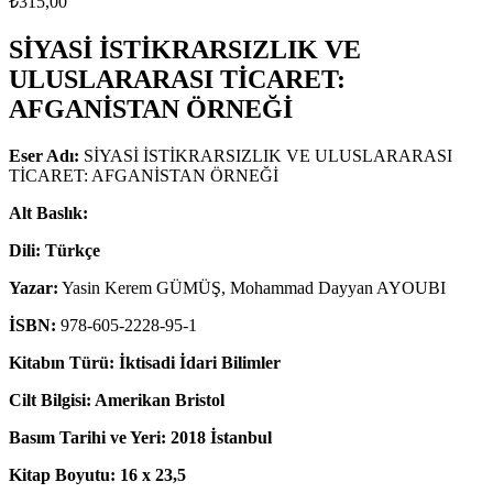
₺
315,00
SİYASİ İSTİKRARSIZLIK VE
ULUSLARARASI TİCARET:
AFGANİSTAN ÖRNEĞİ
Eser Adı:
SİYASİ İSTİKRARSIZLIK VE ULUSLARARASI
TİCARET: AFGANİSTAN ÖRNEĞİ
Alt Baslık:
Dili:
Türkçe
Yazar:
Yasin Kerem GÜMÜŞ, Mohammad Dayyan AYOUBI
İSBN:
978-605-2228-95-1
Kitabın Türü:
İktisadi İdari Bilimler
Cilt Bilgisi:
Amerikan Bristol
Basım Tarihi ve Yeri:
2018 İstanbul
Kitap Boyutu
: 16 x 23,5