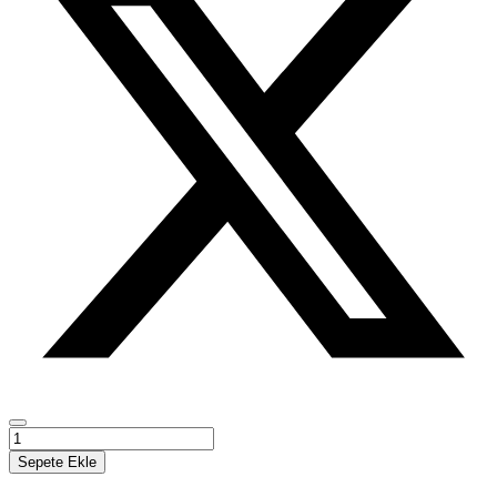
SİYASİ
İSTİKRARSIZLIK
Sepete Ekle
VE
ULUSLARARASI