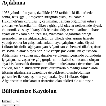
Açıklama
TİCARET:
AFGANİSTAN
ÖRNEĞİ
1956 yılından bu yana, özellikle 1973 tarihindeki ilk darbeden
adet
sonra, Rus işgali, Sovyetler Birliğinin çıkışı, Mücahidin
Hükümeti’nin kuruluşu, iç çatışmalar, Taliban örgütünün ortaya
çıkması ve Amerika’nın ülkeye girişi gibi olaylar neticesinde siyasi,
ekonomik ve sosyal karışıklık içerisine düşen ve o tarihten itibaren
siyasi olarak tam bir düzen sağlayamayan Afganistan örneği
üzerinden, siyasi istikrarsızlığın bir ülkede uluslararası ticarete
yaptığı etkiler bu çalışmada anlatılmaya çalışılmaktadır. Siyasi
istikrarı bir türlü sağlayamayan Afganistan ve benzeri ülkeler, ticari
ve sosyal olarak birçok sorun ile karşılaşmaktadır. Bu çalışmada
Afganistan’a yapılan müdahaleler ve ülkenin içerisinde bulunduğu
iç çatışma, savaşlar ve güç gruplarının rekabeti sonucunda oluşan
siyasi istikrarsızlık durumunun ülkenin uluslararası ticaretine olan
etkileri, bu tür istikrarsızlaştırıcı durumların olmadığı zamanlarda
ülkenin uluslararası ticaretinde gerçekleşen olumlu/olumsuz
gelişmeler ile karşılaştırma yapılarak, siyasi istikrarsızlığın
Afganistan’ın uluslararası ticaretine olan etkileri ele alınmıştır.
Bültenimize Kaydolun
Email