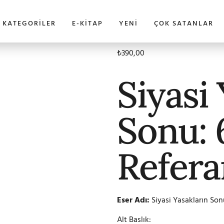
KATEGORILER
E-KITAP
YENI
ÇOK SATANLAR
₺
390,00
Siyasi
Sonu: 
Refer
Eser Adı:
Siyasi Yasakların So
Alt Baslık: