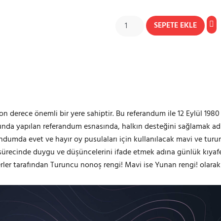
SEPETE EKLE
n derece önemli bir yere sahiptir. Bu referandum ile 12 Eylül 1980
onusunda yapılan referandum esnasında, halkın desteğini sağlamak 
andumda evet ve hayır oy pusulaları için kullanılacak mavi ve turun
recinde duygu ve düşüncelerini ifade etmek adına günlük kıyafetl
rler tarafından Turuncu nonoş rengi! Mavi ise Yunan rengi! olarak t