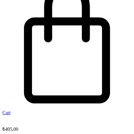
Cart
₺
405,00