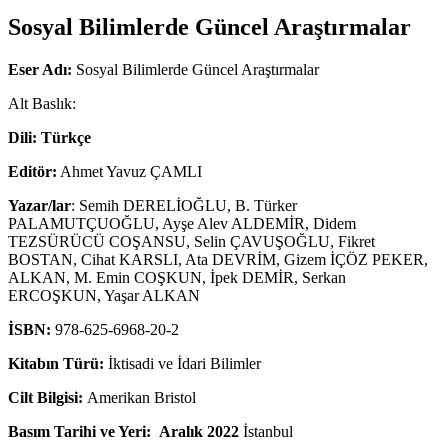
Sosyal Bilimlerde Güncel Araştırmalar
Eser Adı:
Sosyal Bilimlerde Güncel Araştırmalar
Alt Baslık:
Dili: Türkçe
Editör:
Ahmet Yavuz ÇAMLI
Yazar/lar
: Semih DERELİOĞLU, B. Türker
PALAMUTÇUOĞLU, Ayşe Alev ALDEMİR, Didem
TEZSÜRÜCÜ COŞANSU, Selin ÇAVUŞOĞLU, Fikret
BOSTAN, Cihat KARSLI, Ata DEVRİM, Gizem İÇÖZ PEKER,
ALKAN, M. Emin COŞKUN, İpek DEMİR, Serkan
ERCOŞKUN, Yaşar ALKAN
İSBN:
978-625-6968-20-2
Kitabın Türü:
İktisadi ve İdari Bilimler
Cilt Bilgisi:
Amerikan Bristol
Basım Tarihi ve Yeri: Aralık 2022
İstanbul