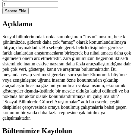
Sosyal
Bilimlerde
Sepete Ekle
Güncel
Araştırmalar
Açıklama
adet
Sosyal bilimlerin odak noktasını oluşturan “insan” unsuru, hele ki
günümüzde, giderek daha çok “amaç” olarak konumlandırılmaya
ihtiyaç duymaktadır. Bu sebeple gerek belirli disiplinler gerekse
farklı alanlardan araştırmacıların birleşerek bu nihai amaca daha çok
eğilmeleri önem arz etmektedir. Zira günümüzün hegemon iktisadi
sisteminde inanın eskiye nazaran daha fazla araçsallaştırıldığına dair
pek çok veri, gösterge, kanıt ve araştırma bulunmaktadır. Bu
meyanda cevap verilmesi gereken soru şudur: Ekonomik büyüme
veya zenginleşme uğruna insanın özne konumundan çıkarılıp
araçsallaştırılmasına göz mü yumulmalı yoksa insanın, ekonomik
göstergeler dışında-üstünde bir mesele olduğu kabul edilmeli ve bu
noktada bir aktör olarak konumlandırılmaya mı çalışılmalıdır?
“Sosyal Bilimlerde Güncel Araştırmalar” adlı bu eserde, çeşitli
disiplinler çerçevesinde ortaya konulmuş çalışmalarla bahsi geçen
konunun bir ya da daha fazla cephesine ışık tutulmaya
çalışılmaktadır.
Bültenimize Kaydolun