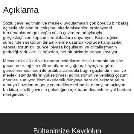
Açıklama
Sözlü çeviri eğitimini ve mesleki uygulamaları çok boyutlu bir bakış
açısıyla ele alan bu çalışma; akademisyenler, profesyonel
tercümanlar ve geleceğin sözlü çevirmen adaylarıyla
gerçekleştirilen kapsamlı mülakatlara dayanıyor. Kitap, eğitim
sürecinden sektörün dinamiklerine uzanan köprüde karşılaşılan
yapısal sorunları, güncel piyasa koşullarını ve dijitalleşmenin
getirdiği zorlukları ilk ağızdan, net bir biçimde ortaya koyuyor.
Mevcut eksiklikleri ve tıkanma noktalarını tespit etmenin ötesine
geçen eser; eğitim müfredatlarının çağdaş ihtiyaçlara göre
güncellenmesi, teori ile pratik arasındaki bağın güçlendirilmesi ve
mesleki standartların yükseltilmesi adına somut ve yenilikçi çözüm
önerileri sunuyor. Hem akademik dünyaya hem de sektöre adım
atmaya hazırlanan genç yeteneklere rehberlik etmeyi amaçlayan
bu kitap, sözlü çevirinin geleceğine ışık tutan dinamik bir yol haritası
niteliğindedir.
Bültenimize Kaydolun