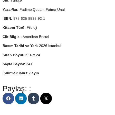
Dili:
Türkçe
Yazar/lar:
Fadime Çoban, Fatma Ünal
İSBN:
978-625-8535-92-1
Kitabın Türü:
Filoloji
Cilt Bilgisi:
Amerikan Bristol
Basım Tarihi ve Yeri:
2026 İstanbul
Kitap Boyutu:
16 x 24
Sayfa Sayısı:
241
İndirmek için tıklayın
Paylaş: :