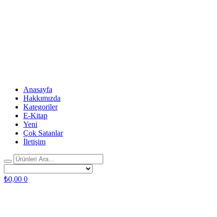
Anasayfa
Hakkımızda
Kategoriler
E-Kitap
Yeni
Çok Satanlar
İletişim
₺
0,00
0