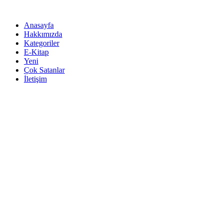
İçeriğe
atla
Anasayfa
Hakkımızda
Kategoriler
E-Kitap
Yeni
Çok Satanlar
İletişim