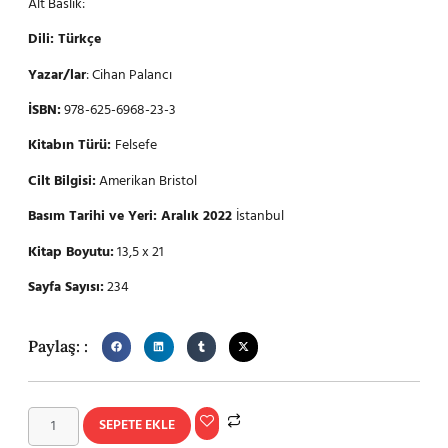
Alt Baslık:
Dili: Türkçe
Yazar/lar
: Cihan Palancı
İSBN:
978-625-6968-23-3
Kitabın Türü:
Felsefe
Cilt Bilgisi:
Amerikan Bristol
Basım Tarihi ve Yeri: Aralık 2022
İstanbul
Kitap Boyutu:
13,5 x 21
Sayfa Sayısı:
234
Paylaş: :
SEPETE EKLE