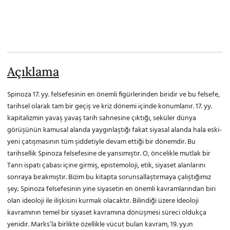
Açıklama
Spinoza 17. yy. felsefesinin en önemli figürlerinden biridir ve bu felsefe,
tarihsel olarak tam bir geçiş ve kriz dönemi içinde konumlanır. 17. yy.
kapitalizmin yavaş yavaş tarih sahnesine çıktığı, seküler dünya
görüşünün kamusal alanda yaygınlaştığı fakat siyasal alanda hala eski-
yeni çatışmasının tüm şiddetiyle devam ettiği bir dönemdir. Bu
tarihsellik Spinoza felsefesine de yansımıştır. O, öncelikle mutlak bir
Tanrı ispatı çabası içine girmiş, epistemoloji, etik, siyaset alanlarını
sonraya bırakmıştır. Bizim bu kitapta sorunsallaştırmaya çalıştığımız
şey; Spinoza felsefesinin yine siyasetin en önemli kavramlarından biri
olan ideoloji ile ilişkisini kurmak olacaktır. Bilindiği üzere İdeoloji
kavramının temel bir siyaset kavramına dönüşmesi süreci oldukça
yenidir. Marks’la birlikte özellikle vücut bulan kavram, 19. yy.ın