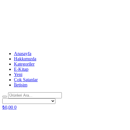
Anasayfa
Hakkımızda
Kategoriler
E-Kitap
Yeni
Çok Satanlar
İletişim
₺
0,00
0