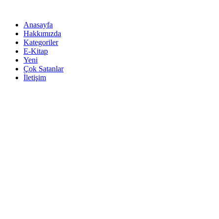
İçeriğe
atla
Anasayfa
Hakkımızda
Kategoriler
E-Kitap
Yeni
Çok Satanlar
İletişim