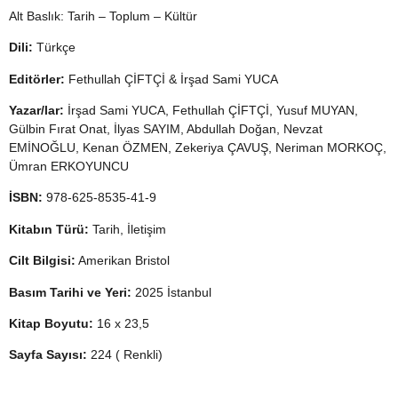
Alt Baslık: Tarih – Toplum – Kültür
Dili:
Türkçe
Editörler:
Fethullah ÇİFTÇİ & İrşad Sami YUCA
Yazar/lar:
İrşad Sami YUCA, Fethullah ÇİFTÇİ, Yusuf MUYAN,
Gülbin Fırat Onat, İlyas SAYIM, Abdullah Doğan, Nevzat
EMİNOĞLU, Kenan ÖZMEN, Zekeriya ÇAVUŞ, Neriman MORKOÇ,
Ümran ERKOYUNCU
İSBN:
978-625-8535-41-9
Kitabın Türü:
Tarih, İletişim
Cilt Bilgisi:
Amerikan Bristol
Basım Tarihi ve Yeri:
2025 İstanbul
Kitap Boyutu:
16 x 23,5
Sayfa Sayısı:
224 ( Renkli)