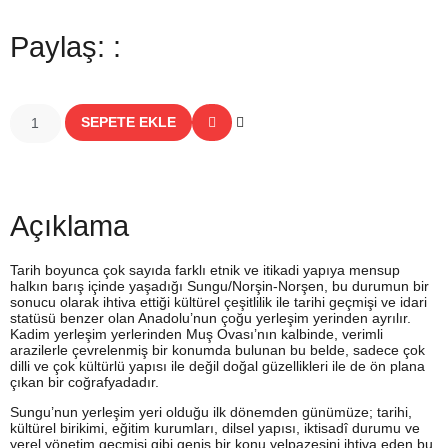
Paylaş: :
SEPETE EKLE
Açıklama
Tarih boyunca çok sayıda farklı etnik ve itikadi yapıya mensup
halkın barış içinde yaşadığı Sungu/Norşin-Norşen, bu durumun bir
sonucu olarak ihtiva ettiği kültürel çeşitlilik ile tarihi geçmişi ve idari
statüsü benzer olan Anadolu’nun çoğu yerleşim yerinden ayrılır.
Kadim yerleşim yerlerinden Muş Ovası’nın kalbinde, verimli
arazilerle çevrelenmiş bir konumda bulunan bu belde, sadece çok
dilli ve çok kültürlü yapısı ile değil doğal güzellikleri ile de ön plana
çıkan bir coğrafyadadır.
Sungu’nun yerleşim yeri olduğu ilk dönemden günümüze; tarihi,
kültürel birikimi, eğitim kurumları, dilsel yapısı, iktisadî durumu ve
yerel yönetim geçmişi gibi geniş bir konu yelpazesini ihtiva eden bu