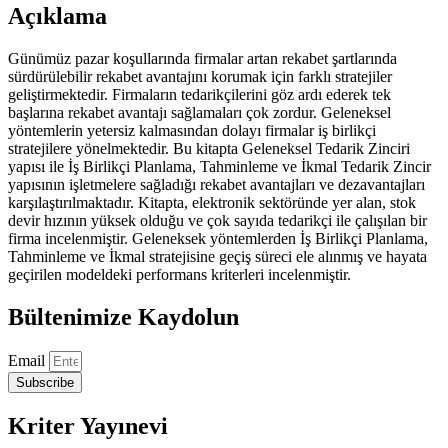
Birlikçi
Açıklama
Tahminleme
adet
Günümüz pazar koşullarında firmalar artan rekabet şartlarında
sürdürülebilir rekabet avantajını korumak için farklı stratejiler
geliştirmektedir. Firmaların tedarikçilerini göz ardı ederek tek
başlarına rekabet avantajı sağlamaları çok zordur. Geleneksel
yöntemlerin yetersiz kalmasından dolayı firmalar iş birlikçi
stratejilere yönelmektedir. Bu kitapta Geleneksel Tedarik Zinciri
yapısı ile İş Birlikçi Planlama, Tahminleme ve İkmal Tedarik Zincir
yapısının işletmelere sağladığı rekabet avantajları ve dezavantajları
karşılaştırılmaktadır. Kitapta, elektronik sektöründe yer alan, stok
devir hızının yüksek olduğu ve çok sayıda tedarikçi ile çalışılan bir
firma incelenmiştir. Geleneksek yöntemlerden İş Birlikçi Planlama,
Tahminleme ve İkmal stratejisine geçiş süreci ele alınmış ve hayata
geçirilen modeldeki performans kriterleri incelenmiştir.
Bültenimize Kaydolun
Email
Subscribe
Kriter Yayınevi