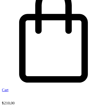
Cart
₺
210,00