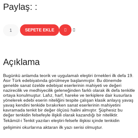
Paylaş: :
SEPETE EKLE
Açıklama
Bugünkü anlamda teorik ve uygulamalı eleştiri örnekleri ilk defa 19.
Asır Türk edebiyatında görülmeye başlanmıştır. Bu dönemde
genelde sanat özelde edebiyat eserlerinin mahiyeti ve değeri
nazirecilik ve medhiyecilik geleneğinden farklı olarak ilk defa tenkitle
ortaya konulmuştur. Lafız, harf, hareke ve terkiplere dair kusurlara
yönelerek edebi eserin niteliğini tespite çalışan klasik anlayış yavaş
yavaş kendini tenkide bırakırken sanat eserlerinin mahiyetini
kavramada tenkit bir değer ölçüsü halini almıştır. Şüphesiz bu
değer tenkidin felsefeyle ilişkili olarak kazandığı bir niteliktir.
Tekâmül-i Tenkit yazıları eleştiri-felsefe ilişkisi içinde tenkidin
gelişimini okurlarına aktaran ilk yazı serisi olmuştur.