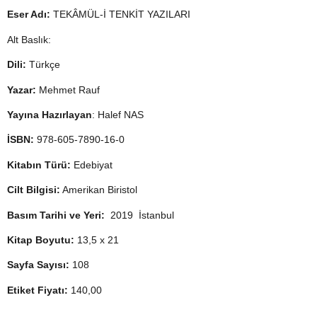
Eser Adı:
TEKÂMÜL-İ TENKİT YAZILARI
Alt Baslık:
Dili:
Türkçe
Yazar:
Mehmet Rauf
Yayına Hazırlayan
: Halef NAS
İSBN:
978-605-7890-16-0
Kitabın Türü:
Edebiyat
Cilt Bilgisi:
Amerikan Biristol
Basım Tarihi ve Yeri:
2019 İstanbul
Kitap Boyutu:
13,5 x 21
Sayfa Sayısı:
108
Etiket Fiyatı:
140,00