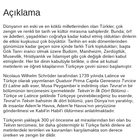
Açıklama
Dünyanın en eski ve en köklü milletlerinden olan Türkler, çok
zengin ve renkli bir tarih ve kültür mirasına sahiplerdir. Bunda; örf
ve âdetleri, yaşadıkları coğrafya kadar kabul etmiş oldukları dinlerin
de etkisi kuşkusuz çok büyüktür. Tarihin en eski dönemlerinden
günümüze kadar geçen süre içinde farklı Türk toplulukları; başta
Gök Tanrı inancı olmak üzere Budizm, Maniheizm, Zerdüştlük,
Musevilik, Hristiyanlık ve İslamiyet gibi çok değişik dinleri kabul
etmişlerdir. Her bir dinin kabulüyle birlikte, o dine ait kutsal
metinlerin ve öğreti kitaplarının Türkçeye çeviri süreci başlamıştır.
Nicolaus Wilhelm Schröder tarafından 1739 yılında Latince ve
Türkçe olarak yayımlanan
Quatuor Prima Capita Geneseos Tvrcice
Et Latine
adlı eser, Musa Peygamber’e indirilmiş olan
Tevrat
’ın bir
bölümünün tercümesini içermektedir.
Tekvin’in İlk Dört Bölümü -
Türkçe
ve Latince
şeklinde Türkçeye çevirebileceğimiz bu eserde,
Tevrat
’ın
Tekvin
bahsinin ilk dört bölümü; yani Dünya’nın yaratılışı,
ilk insanlar Adem’le Havva, Adem’le Havva’nın yeryüzüne
gönderilmesi ve Kabil’in Habil’i öldürmesi anlatılmaktadır.
Türkçenin yaklaşık 300 yıl öncesine ait miraslarından biri olan bu
Tekvin
tercümesi, bir daha göstermiştir ki Türkçe farklı dinlere ait
metinlerdeki terimleri ve kavramları karşılamakta son derece
üretken ve zengin bir dildir.