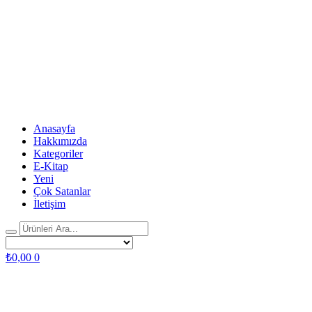
Anasayfa
Hakkımızda
Kategoriler
E-Kitap
Yeni
Çok Satanlar
İletişim
₺
0,00
0