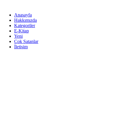
İçeriğe
atla
Anasayfa
Hakkımızda
Kategoriler
E-Kitap
Yeni
Çok Satanlar
İletişim