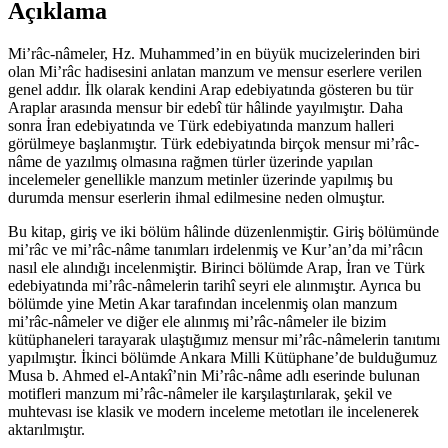
Açıklama
Nâmeler
ve
Musa
Mi’râc-nâmeler, Hz. Muhammed’in en büyük mucizelerinden biri
B.
olan Mi’râc hadisesini anlatan manzum ve mensur eserlere verilen
Ahmed
genel addır. İlk olarak kendini Arap edebiyatında gösteren bu tür
Antakî’nin
Araplar arasında mensur bir edebî tür hâlinde yayılmıştır. Daha
Mensur
sonra İran edebiyatında ve Türk edebiyatında manzum halleri
Mi’râc-
görülmeye başlanmıştır. Türk edebiyatında birçok mensur mi’râc-
Nâmesi
nâme de yazılmış olmasına rağmen türler üzerinde yapılan
adet
incelemeler genellikle manzum metinler üzerinde yapılmış bu
durumda mensur eserlerin ihmal edilmesine neden olmuştur.
Bu kitap, giriş ve iki bölüm hâlinde düzenlenmiştir. Giriş bölümünde
mi’râc ve mi’râc-nâme tanımları irdelenmiş ve Kur’an’da mi’râcın
nasıl ele alındığı incelenmiştir. Birinci bölümde Arap, İran ve Türk
edebiyatında mi’râc-nâmelerin tarihî seyri ele alınmıştır. Ayrıca bu
bölümde yine Metin Akar tarafından incelenmiş olan manzum
mi’râc-nâmeler ve diğer ele alınmış mi’râc-nâmeler ile bizim
kütüphaneleri tarayarak ulaştığımız mensur mi’râc-nâmelerin tanıtımı
yapılmıştır. İkinci bölümde Ankara Milli Kütüphane’de bulduğumuz
Musa b. Ahmed el-Antakî’nin Mi’râc-nâme adlı eserinde bulunan
motifleri manzum mi’râc-nâmeler ile karşılaştırılarak, şekil ve
muhtevası ise klasik ve modern inceleme metotları ile incelenerek
aktarılmıştır.