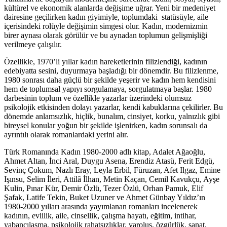
kültürel ve ekonomik alanlarda değişime uğrar. Yeni bir medeniyet
dairesine geçilirken kadın giyimiyle, toplumdaki statüsüyle, aile
içerisindeki rolüyle değişimin simgesi olur. Kadın, modernizmin
birer aynası olarak görülür ve bu aynadan toplumun gelişmişliği
verilmeye çalışılır.
Özellikle, 1970’li yıllar kadın hareketlerinin filizlendiği, kadının
edebiyatta sesini, duyurmaya başladığı bir dönemdir. Bu filizlenme,
1980 sonrası daha güçlü bir şekilde yeşerir ve kadın hem kendisini
hem de toplumsal yapıyı sorgulamaya, sorgulatmaya başlar. 1980
darbesinin toplum ve özellikle yazarlar üzerindeki olumsuz
psikolojik etkisinden dolayı yazarlar, kendi kabuklarına çekilirler. Bu
dönemde anlamsızlık, hiçlik, bunalım, cinsiyet, korku, yalnızlık gibi
bireysel konular yoğun bir şekilde işlenirken, kadın sorunsalı da
ayrıntılı olarak romanlardaki yerini alır.
Türk Romanında Kadın 1980-2000 adlı kitap, Adalet Ağaoğlu,
Ahmet Altan, İnci Aral, Duygu Asena, Erendiz Atasü, Ferit Edgü,
Sevinç Çokum, Nazlı Eray, Leyla Erbil, Füruzan, Afet Ilgaz, Emine
Işınsu, Selim İleri, Attilâ İlhan, Metin Kaçan, Cemil Kavukçu, Ayşe
Kulin, Pınar Kür, Demir Özlü, Tezer Özlü, Orhan Pamuk, Elif
Şafak, Latife Tekin, Buket Uzuner ve Ahmet Günbay Yıldız’ın
1980-2000 yılları arasında yayımlanan romanları incelenerek
kadının, evlilik, aile, cinsellik, çalışma hayatı, eğitim, intihar,
yabancılaşma, psikolojik rahatsızlıklar, varoluş, özgürlük, sanat,