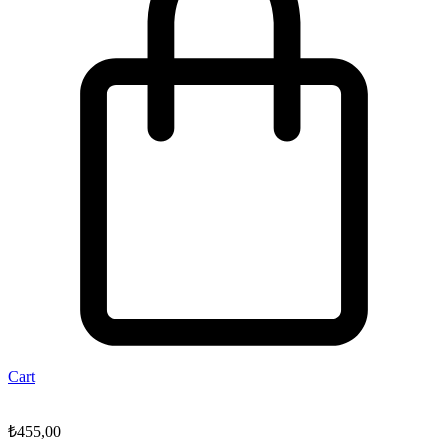
Cart
₺
455,00